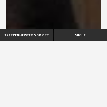
TREPPENMEISTER VOR ORT
SUCHE
A
B
C
D
E
F
G
H
I
J
K
L
M
N
O
P
Q
R
S
T
U
V
W
X
Y
Z