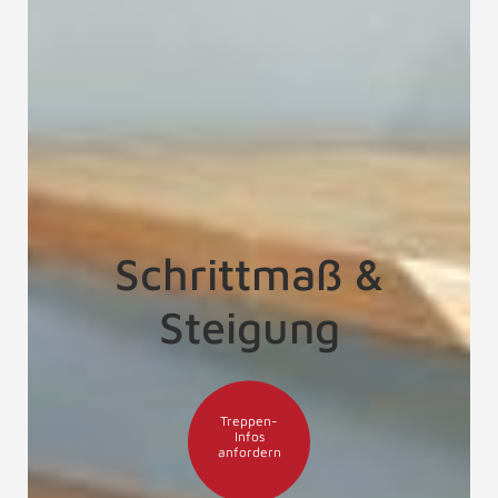
Schrittmaß &
Steigung
Treppen-
Infos
anfordern