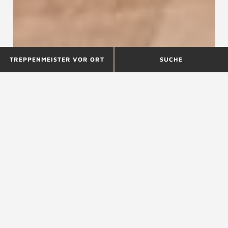
TREPPENMEISTER VOR ORT
SUCHE
Holz - ein lebendiger
Einrichtungspartner
Dieser
nachwachsende Rohstoff
hat einen
unvergleichlichen Charme und bereichert unsere
Wohnräume wie kein anderer. Als einer der
ältesten Baustoffe hat sich Holz über
Jahrhunderte hinweg auch im
Treppenbau
bewährt. Vor allem Hartholz ist
widerstandsfähig
, langlebig und bei Abnutzung