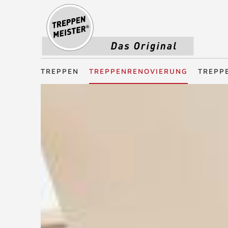
Treppenmeister - Das Original
TREPPEN
TREPPENRENOVIERUNG
TREPP