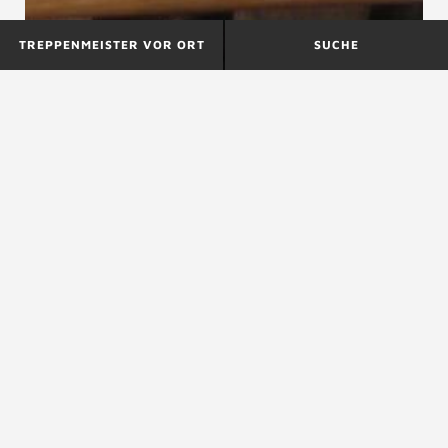
TREPPENMEISTER VOR ORT
SUCHE
Beleuchtung
Berliner Treppe
Bequemlichkeitsregel
siehe
Schrittmaßregel
ZURÜCK ZUM LEXIKON
NACH OBEN