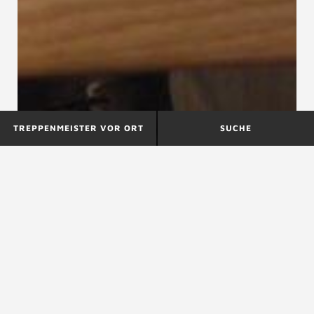
TREPPENMEISTER VOR ORT
SUCHE
ÖNORM B 1601
ÖNORM B 3800-4
ÖNORM B 2215
ÖNORM B 2215 Holzbauarbeiten,
Werkvertragsnorm, 2009-07-15