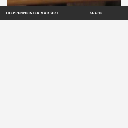
TREPPENMEISTER VOR ORT
SUCHE
Bodengurt
Bodentreppen
Bodenstiege
siehe
Bodentreppen
ZURÜCK ZUM LEXIKON
NACH OBEN