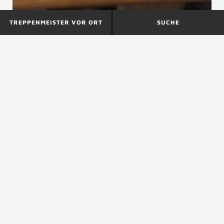
TREPPENMEISTER VOR ORT
SUCHE
Material
Meißel, Stufengefälle
MBO
siehe
Musterbauordnung
ZURÜCK ZUM LEXIKON
NACH OBEN