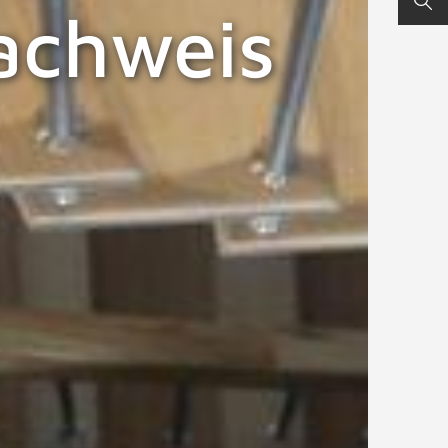
achweis
ORT