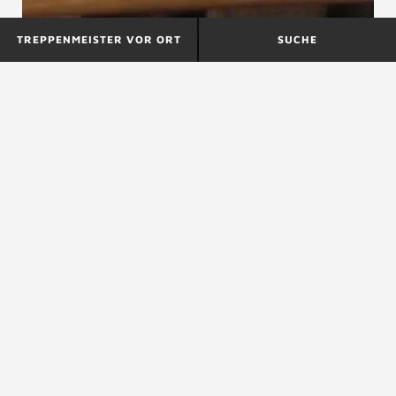
TREPPENMEISTER VOR ORT
SUCHE
Verklebung
Versiegelung
Verleimung
siehe
Verklebung
ZURÜCK ZUM LEXIKON
NACH OBEN