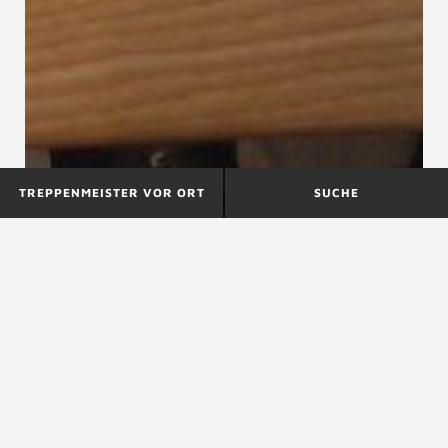
TREPPENMEISTER VOR ORT
SUCHE
Parallelogrammstufen
Pflege und Reinigung von
Holzoberflächen
PEFC
PEFC, Pan-Europäische Forstzertifizierung, PEFC-
Zeichen