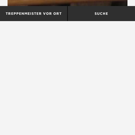
TREPPENMEISTER VOR ORT
SUCHE
Metalltreppen
Mittelholmtreppe
Mindestpodesttiefe
siehe
Podestmaße
ZURÜCK ZUM LEXIKON
NACH OBEN