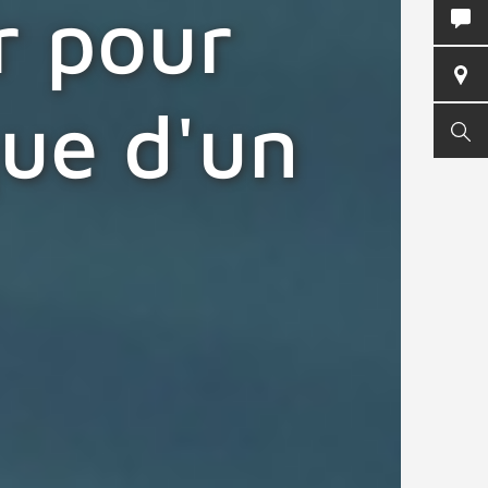
r pour
CON
TRO
que d'un
FAB
REC