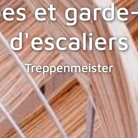
s et garde
d'escaliers
Treppenmeister