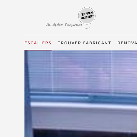
Treppenmeister - Sculpter l'espace
ESCALIERS
TROUVER FABRICANT
RÉNOVA