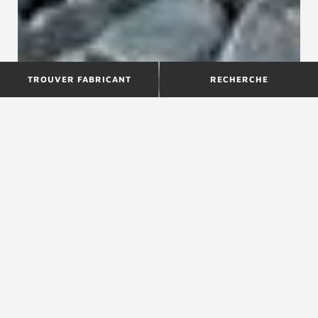
TROUVER FABRICANT
RECHERCHE
Loft : l'escalier bois-métal au
design industriel
Cet escalier design Treppenmeister est bien plus
qu’un simple escalier : c’est un véritable
élément architectural qui sublime votre intérieur
tout en répondant aux exigences les plus
élevées en matière de sécurité, de confort et
d’esthétique. En associant le bois, le métal et
des matériaux composites très résistants, le
modèle Loft apporte une touche de style