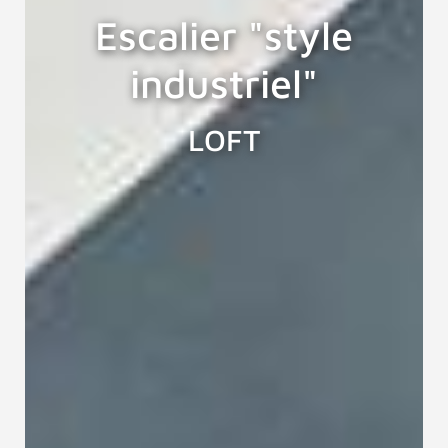
Escalier "style
industriel"
LOFT