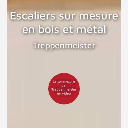
Escaliers sur mesure
en bois et métal
Treppenmeister
Le sur mesure
par
Treppenmeister
en vidéo