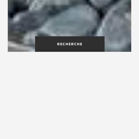
RECHERCHE
Loft : l'escalier bois-métal au
design industriel
Cet escalier design Treppenmeister est bien plus
qu’un simple escalier : c’est un véritable
élément architectural qui sublime votre intérieur
tout en répondant aux exigences les plus
élevées en matière de sécurité, de confort et
d’esthétique. En associant le bois, le métal et