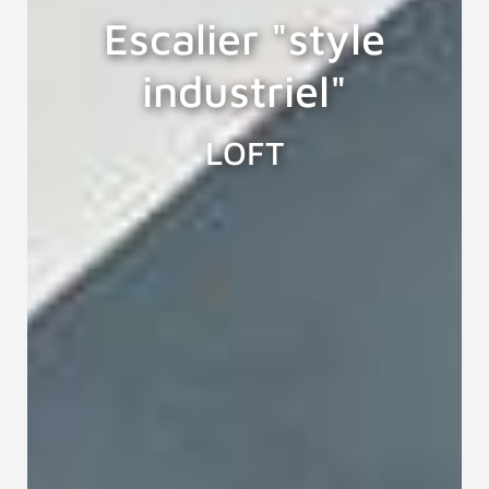
Escalier "style
industriel"
LOFT