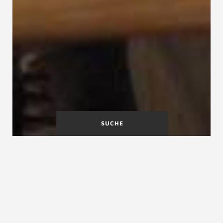
SUCHE
A
B
C
D
E
F
G
H
I
J
K
L
M
N
O
P
Q