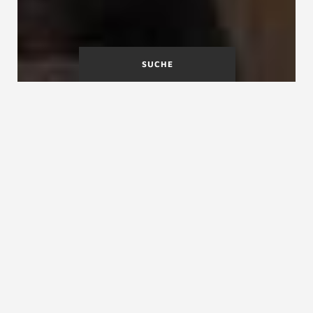
SUCHE
A
B
C
D
E
F
G
H
I
J
K
L
M
N
O
P
Q
R
S
T
U
V
W
X
Y
Z