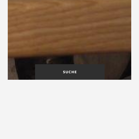
SUCHE
A
B
C
D
E
F
G
H
I
J
K
L
M
N
O
P
Q
R
S
T
U
V
W
X
Y