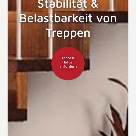
Stabilität &
Belastbarkeit von
Treppen
Treppen-
Infos
anfordern