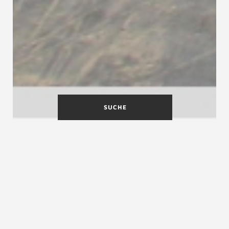
SUCHE
Eigene Treppen-Produktion
Wir
produzieren
unsere
Treppen
im eigenen
Hause und können so ihrer individuellen
Ausgangslage gerecht werden und
g
leichbleibende Qualität
garantieren.