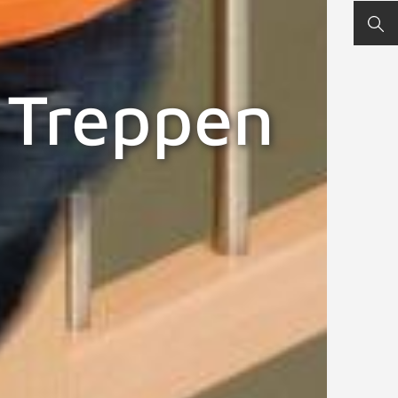
SUC
i Treppen