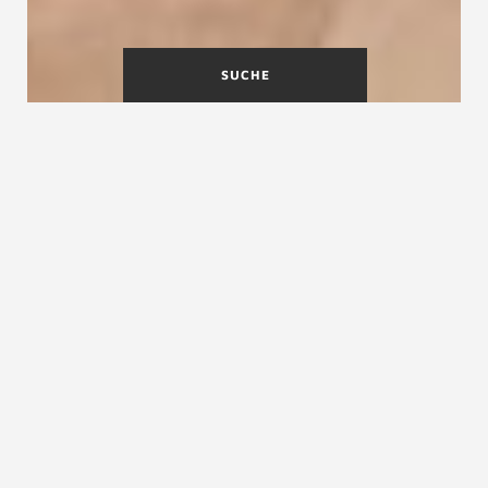
SUCHE
Holz - ein lebendiger
Einrichtungspartner
Dieser
nachwachsende Rohstoff
hat einen
unvergleichlichen Charme und bereichert unsere
Wohnräume wie kein anderer. Als einer der
ältesten Baustoffe hat sich Holz über
Jahrhunderte hinweg auch im
Treppenbau
bewährt. Vor allem Hartholz ist
widerstandsfähig
, langlebig und bei Abnutzung
– im Gegensatz zu Furnier – auch leicht
renovierbar.