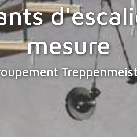
ants d'escali
mesure
roupement Treppenmeist