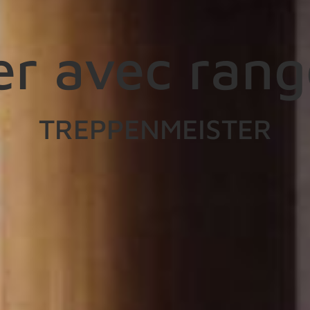
ier avec ran
TREPPENMEISTER