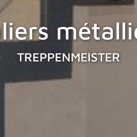
liers métall
TREPPENMEISTER