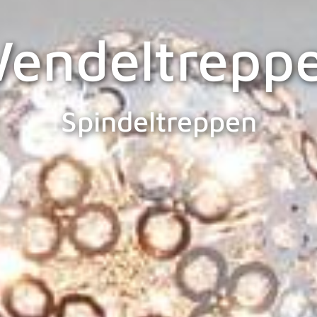
endeltrepp
Spindeltreppen