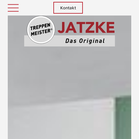
Kontakt
Treppenm