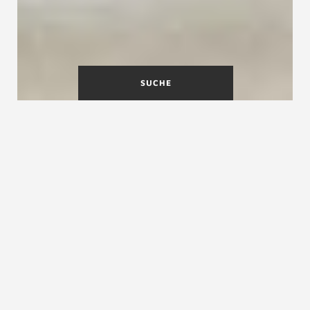
SUCHE
Was ist eine Raumspartreppe?
Bei Raumspartreppen spricht man von einer
Sonderform von nicht notwendigen Treppen.
Der Stufenzuschnitt ist sehr schmal und die
Schrittfläche sehr klein.
Mit der engen Stufenfolge und dem etwas
steileren Auftritt ist es möglich mit
Raumspartreppen ins nächste Geschoss zu