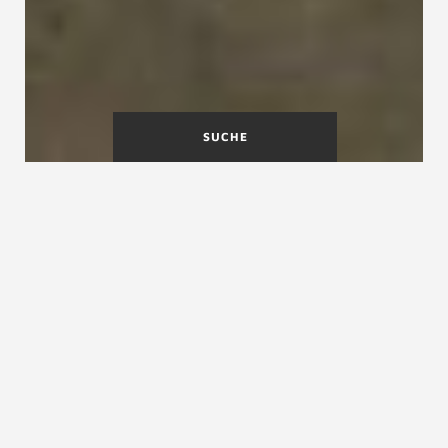
SUCHE
Dachausbau: Mehr Raum und
Wert durch gezielte
Renovierung
In der heutigen Zeit stagniert vielerorts der
Wohnungsbau. Der Ausbau des Dachgeschosses
ist eine attraktive Möglichkeit, Ihren
vorhandenen Wohnraum effizient zu
erweitern
. Gleichzeitig steigert der Ausbau den