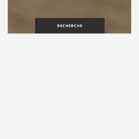
RECHERCHE
Pourquoi faire un habillage
d'escalier?
L'habillage d'escalier est une solution élégante
et pratique pour donner une nouvelle vie à un
escalier vieillissant et abîmé ou bien encore
lorsque vous avez un escalier en béton. C’est
aussi le cas, si votre escalier ne correspond plus
au style de votre intérieur après une rénovation.
L'habillage de votre escalier peut harmoniser
parfaitement votre décoration. Que votre
escalier soit en bois ou en béton, l’habillage des