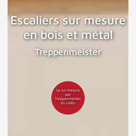
Escaliers sur mesure
en bois et métal
Treppenmeister
Le sur mesure
par
Treppenmeister
en vidéo