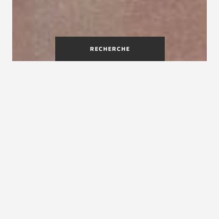
RECHERCHE
La main-courante
est l’un des éléments
fondamentaux dans la conception d’un escalier. Elle
est un point déterminant pour assurer la sécurité de
l’utilisateur. Comme son nom l’indique, « main-
courante », il est nécessaire pour une sécurité
optimale, que la main puisse courir sur celle-ci sans
obstacles (comme c’est souvent le cas avec les
poteaux dans les angles) et à une hauteur régulière.
Les fabricants d’escaliers Treppenmeister sont