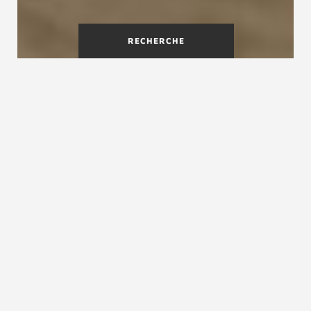
RECHERCHE
Pourquoi faire un habillage
d'escalier?
L'habillage d'escalier est une solution élégante
et pratique pour donner une nouvelle vie à un
escalier vieillissant et abîmé ou bien encore
lorsque vous avez un escalier en béton. C’est
aussi le cas, si votre escalier ne correspond plus
au style de votre intérieur après une rénovation.
L'habillage de votre escalier peut harmoniser
parfaitement votre décoration. Que votre
escalier soit en bois ou en béton, l’habillage des
marches est une solution adaptable à vos