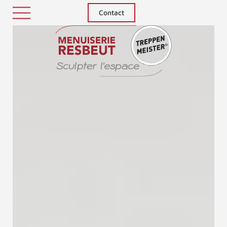
Contact
Treppenm