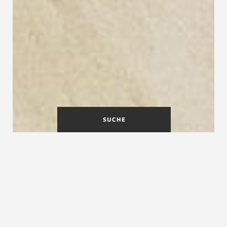
SUCHE
Klapptreppen
Platzsparende Klapptreppen
von Treppenmeister
Auch auf engstem Raum lässt sich mit der