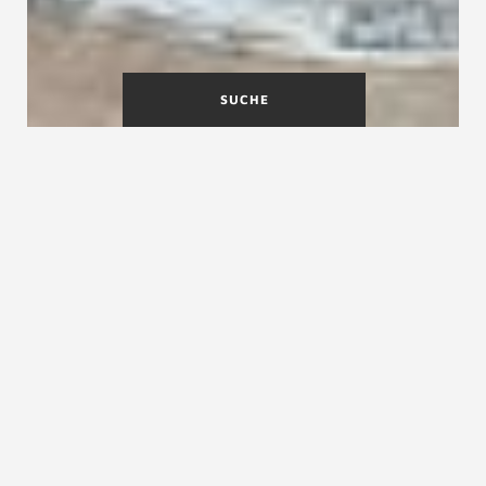
SUCHE
Vergrößern Sie Ihren
Wohnraum: Treppen mit
Stauraum
Die Treppe mit extra Stauraum für Häuser
ohne Keller oder statt Kellertreppe aus Beton
In der modernen Architektur und
Innenraumgestaltung zählt jeder
Quadratzentimeter. Treppenmeister, Ihr
führender Experte für maßgeschneiderte