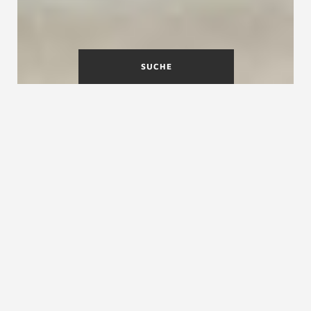
SUCHE
Was ist eine Raumspartreppe?
Bei Raumspartreppen spricht man von einer
Sonderform von nicht notwendigen Treppen.
Der Stufenzuschnitt ist sehr schmal und die
Schrittfläche sehr klein.
Mit der engen Stufenfolge und dem etwas
steileren Auftritt ist es möglich mit
Raumspartreppen ins nächste Geschoss zu
gehen. Griffsichere und stabile Geländer sind