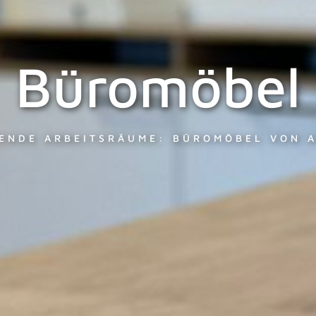
Büromöbel
RENDE ARBEITSRÄUME: BÜROMÖBEL VON 