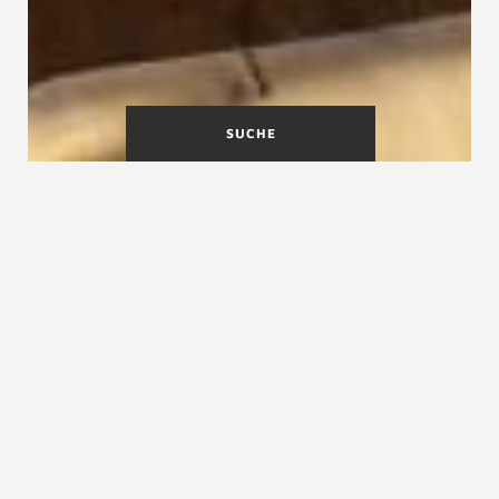
SUCHE
In unserer Tischlerei können
Sie individuell gefertigte
Fensterbretter bauen lassen.
Die angebotenen Varianten überzeugen mit
formschönen Rundungen und bestechen mit
makelloser Oberfläche. Sie werden in jeder
gewünschten RAL Farbe lackiert oder geölt.