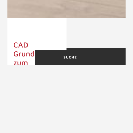
CAD
Grundrisse
SUCHE
zum
Download
CAD
GRUNDRISSE
Sie finden kostenlose
Gerade
CAD Grundrisse für
Treppen
Ihre
Treppenplanungen im
CAD GRUNDRISS
praktischen DXF
Viertelgewendel
Format zum
Treppen
Download.