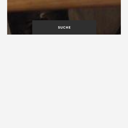
SUCHE
A
B
C
D
E
F
G
H
I
J
K
L
M
N
O
P
Q
R
S
T
U
V
W
X
Y
Z