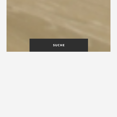
SUCHE
Machen Sie Betontreppen
wohnlicher
Unverkleidete Betontreppen sind nicht
jedermanns Sache. Und das aus gutem Grund:
Der Eindruck einer
Betontreppe
ohne Holz wirkt
oft kalt und düster. Das erinnert schnell an eine
Kellertreppe. Stufen auf Beton sind eine