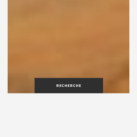
RECHERCHE
Pourquoi vitrifier un escalier
en bois
Vitrifier un escalier en bois est une étape