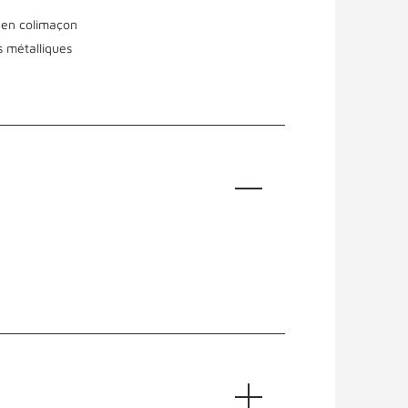
r en colimaçon
s métalliques