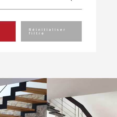
Réinitialiser
filtre