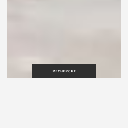
RECHERCHE
Un escalier flottant en bois à
couper le souffle
Avec l'escalier flottant design Ego, vous faites
entrer une touche déco exceptionnelle dans