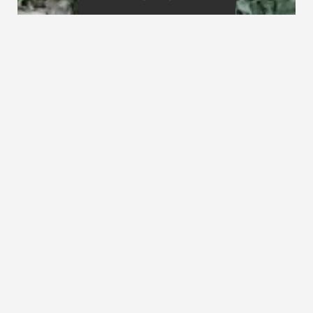
Votre créateur d'escaliers
dans les Hautes-Alpes (05)
La Menuiserie de la Durance située à La Roche-
de-Rame dans les Hautes-Alpes (05) fabrique
des escaliers contemporains et sur-mesure.
Nous proposons des escaliers design pour
chaque style d'aménagement. Nos escaliers
en
bois et bois-métal
sont des escaliers de haute
qualité. La réalisation sur mesure de votre
escalier dans notre atelier rend votre installation
unique. De nombreux exemples sont présents
dans la
galerie photo
.