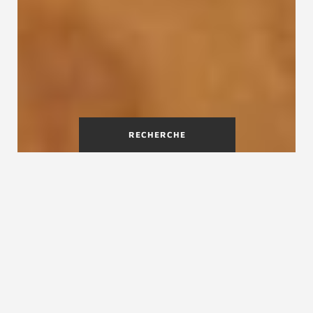
RECHERCHE
Escalier quart-tournant,
escalier droit ou en colimaçon
Un escalier permet de relier deux étages, il est
donc un élément essentiel dans une maison.
Escalier droit ou quart tournant, rampe, garde-
corps, contremarches, largeur suffisante pour le