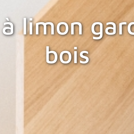
 à limon ga
bois